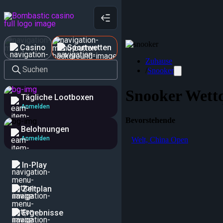
Casino
Sportwetten
Suchen
Tägliche Lootboxen
Anmelden
Belohnungen
Anmelden
In-Play
Zeitplan
Ergebnisse