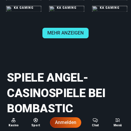
KA GAMING
KA GAMING
KA GAMING
MEHR ANZEIGEN
SPIELE ANGEL-
CASINOSPIELE BEI
BOMBASTIC
Anmelden
Kasino
Sport
Chat
Menü
Mach dich bereit für spannende Unterwasserabenteuer