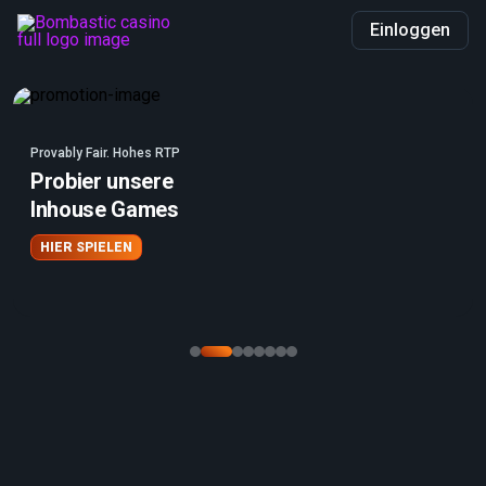
Navigated to Entdecke die besten Online-Casino-Spiele mit Bo
Einloggen
Provably Fair. Hohes RTP
Probier unsere
Inhouse Games
HIER SPIELEN