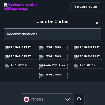
Se connecter
Jeux De Cartes
PRAGMATIC PLAY
EVOLUTION
PRAGMATIC PLAY
PRAGMATIC PLAY
EVOLUTION
PRAGMATIC PLAY
EVOLUTION
PRAGMATIC PLAY
EVOLUTION
EVOLUTION