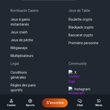
Bombastic Casino
Jeux de Table
Jeux à gains
Roulette crypto
instantanés
Blackjack crypto
Jeux crash
Baccarat crypto
Jeux de pêche
Première personne
Mégaways
Multiplicateurs
Legal
Community
Conditions
X
générales
Règles des paris
Instagram
sportifs
Conditions des
S'inscrire
bonus
Casino
Sports
Telegram
Chat
Menu